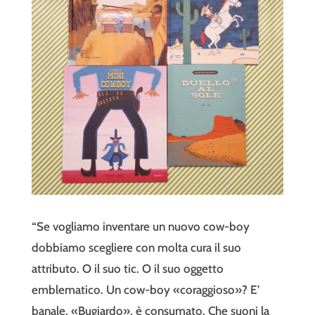
“Se vogliamo inventare un nuovo cow-boy
dobbiamo scegliere con molta cura il suo
attributo. O il suo tic. O il suo oggetto
emblematico. Un cow-boy «coraggioso»? E’
banale. «Bugiardo», è consumato. Che suoni la