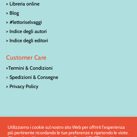
> Libreria online
> Blog
> #lettoriselvaggi
> Indice degli autori
> Indice degli editori
Customer Care
>Termini & Condizioni
>
Spedizioni & Consegne
> Privacy Policy
© LA CASA SULL’ALBERO LIBRERIA PER RAGAZZI | Via San
Utilizziamo i cookie sul nostro sito Web per offrirti l'esperienza
più pertinente ricordando le tue preferenze e ripetendo le visite.
Francesco 15 – 52100 Arezzo | Tel:
0575/27186
| e-mail: