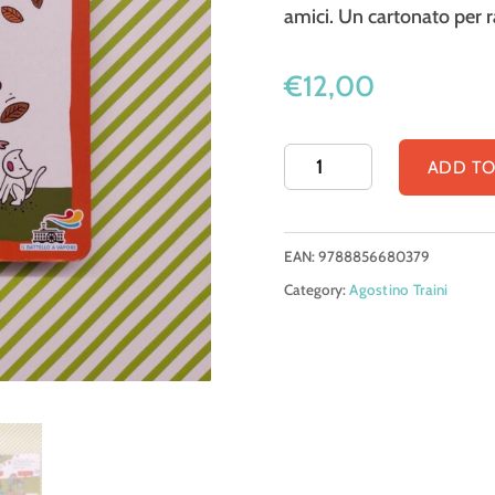
amici. Un cartonato per ra
€
12,00
Bianca
ADD TO
e
Bruno.
EAN:
9788856680379
Storia
Category:
Agostino Traini
di
Autunno
quantity