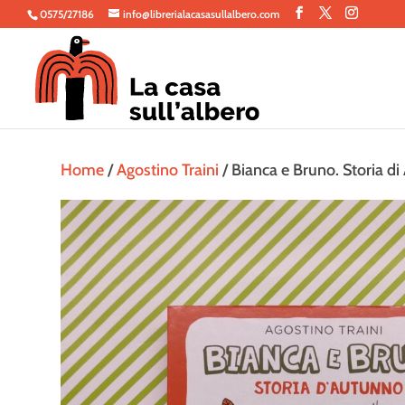
0575/27186
info@librerialacasasullalbero.com
Home
/
Agostino Traini
/ Bianca e Bruno. Storia d