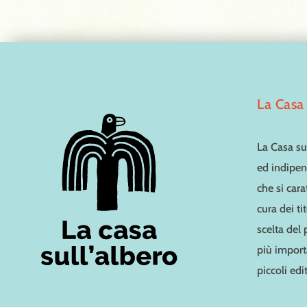
La Casa 
La Casa sul
ed indipen
che si cara
cura dei ti
scelta del
più importa
piccoli edit