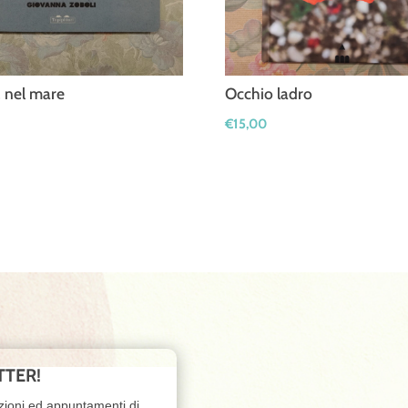
, nel mare
Occhio ladro
€
15,00
TTER!
zioni ed appuntamenti di