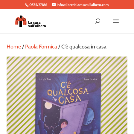
0575/27186
info@librerialacasasullalbero.com
Home
/
Paola Formica
/ C’è qualcosa in casa