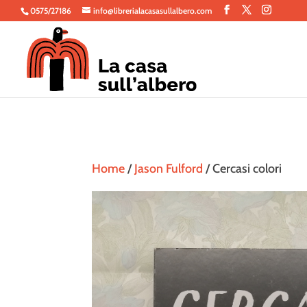
0575/27186
info@librerialacasasullalbero.com
Home
/
Jason Fulford
/ Cercasi colori