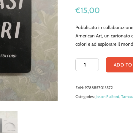
€
15,00
Pubblicato in collaborazion
American Art, un cartonato ch
colori e ad esplorare il mon
Cercasi
ADD TO
colori
quantity
EAN:
9788857013572
Categories:
Jason Fulford
,
Tamar