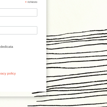
*
richiesto
 dedicata
vacy policy