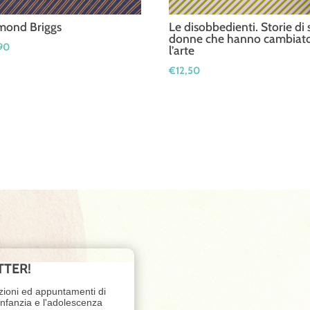
mond Briggs
Le disobbedienti. Storie di 
donne che hanno cambiat
90
l’arte
€
12,50
TTER!
zioni ed appuntamenti di
'infanzia e l'adolescenza