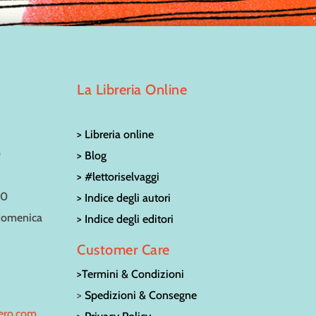
La Libreria Online
> Libreria online
0
> Blog
> #lettoriselvaggi
30
> Indice degli autori
 domenica
> Indice degli editori
Customer Care
>Termini & Condizioni
>
Spedizioni & Consegne
bero.com