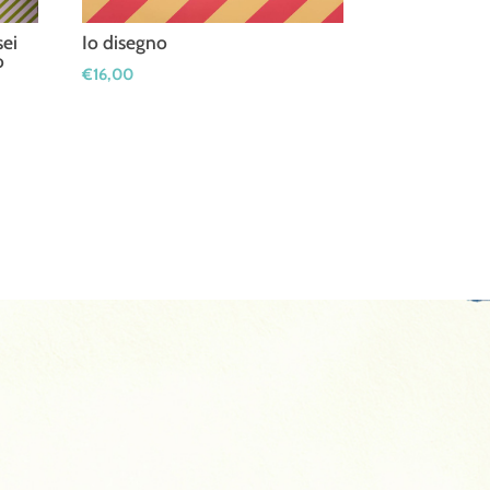
sei
Io disegno
o
€
16,00