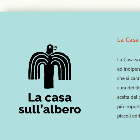
La Casa 
La Casa sul
ed indipen
che si cara
cura dei ti
scelta del
più importa
piccoli edit