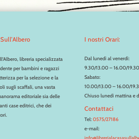
Sull’Albero
I nostri Orari:
Dal lunedì al venerdì:
l’Albero, libreria specializzata
9.30/13.00 – 16.00/19.3
dente per bambini e ragazzi
Sabato:
tterizza per la selezione e la
10.00/13.00 – 16.00/19.
toli sugli scaffali, una vasta
Chiuso lunedì mattina e
 panorama editoriale sia delle
nti case editrici, che dei
Contattaci
ori.
Tel:
0575/27186
e-mail:
info@librerialacasasullal