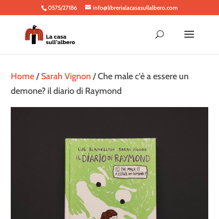
0575/27186
info@librerialacasasullalbero.com
Home
/
Sarah Vignon
/ Che male c’è a essere un
demone? il diario di Raymond