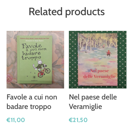
diario
Related products
di
Raymond
quantity
Favole a cui non
Nel paese delle
badare troppo
Veramiglie
€
11,00
€
21,50