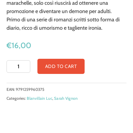
marachelle, solo così riuscirà ad ottenere una
promozione e diventare un demone per adulti.
Primo di una serie di romanzi scritti sotto forma di
diario, ricco di umorismo e tagliente ironia.
€
16,00
Che
ADD TO CART
male
c'è
EAN:
9791259960375
a
Categories:
Blanvillain Luc
,
Sarah Vignon
essere
un
demone?
il