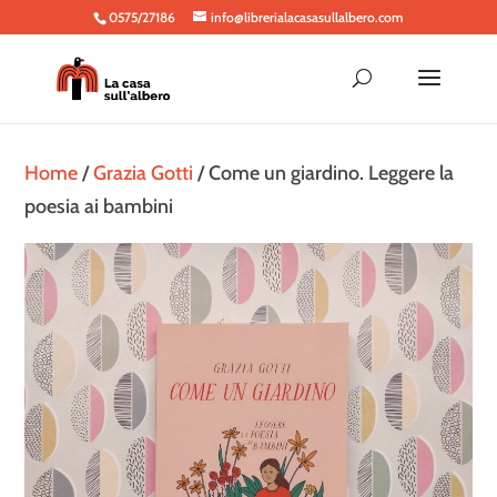
0575/27186
info@librerialacasasullalbero.com
Home
/
Grazia Gotti
/ Come un giardino. Leggere la
poesia ai bambini