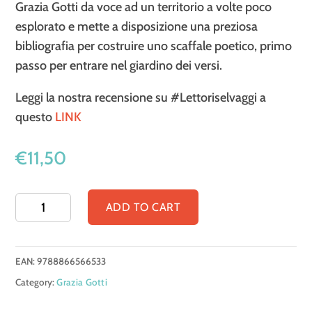
Grazia Gotti da voce ad un territorio a volte poco
esplorato e mette a disposizione una preziosa
bibliografia per costruire uno scaffale poetico, primo
passo per entrare nel giardino dei versi.
Leggi la nostra recensione su #Lettoriselvaggi a
questo
LINK
€
11,50
Come
ADD TO CART
un
giardino.
EAN:
9788866566533
Leggere
Category:
Grazia Gotti
la
poesia