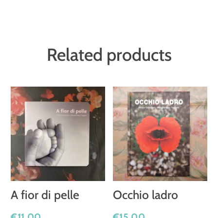
ai
bambini
quantity
Related products
A fior di pelle
Occhio ladro
€
11,00
€
15,00