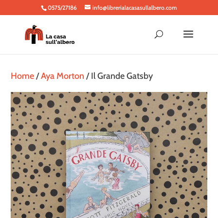
0575/27186
info@librerialacasasullalbero.com
Home
/
Aya Morton
/ Il Grande Gatsby