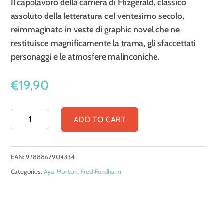
Il capolavoro della carriera di Ftizgerald, classico
assoluto della letteratura del ventesimo secolo,
reimmaginato in veste di graphic novel che ne
restituisce magnificamente la trama, gli sfaccettati
personaggi e le atmosfere malinconiche.
€
19,90
Il
ADD TO CART
Grande
Gatsby
EAN:
9788867904334
quantity
Categories:
Aya Morton
,
Fred Fordham