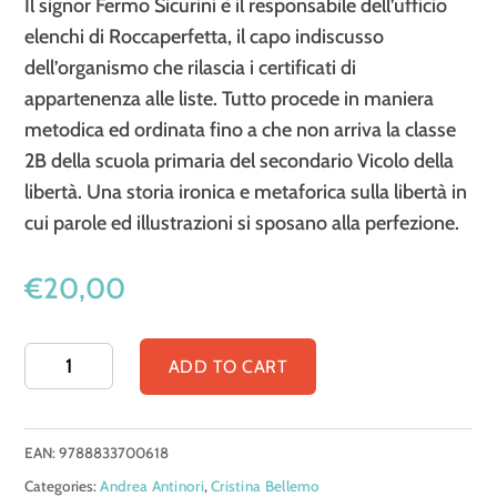
Il signor Fermo Sicurini è il responsabile dell’ufficio
elenchi di Roccaperfetta, il capo indiscusso
dell’organismo che rilascia i certificati di
appartenenza alle liste. Tutto procede in maniera
metodica ed ordinata fino a che non arriva la classe
2B della scuola primaria del secondario Vicolo della
libertà. Una storia ironica e metaforica sulla libertà in
cui parole ed illustrazioni si sposano alla perfezione.
€
20,00
Il
ADD TO CART
paese
degli
EAN:
9788833700618
elenchi
Categories:
Andrea Antinori
,
Cristina Bellemo
quantity