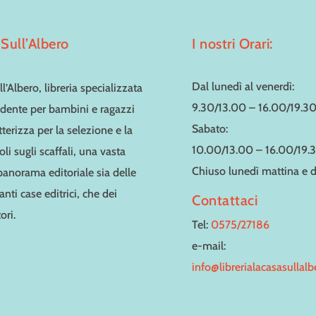
Sull’Albero
I nostri Orari:
Dal lunedì al venerdì:
l’Albero, libreria specializzata
9.30/13.00 – 16.00/19.3
dente per bambini e ragazzi
Sabato:
tterizza per la selezione e la
10.00/13.00 – 16.00/19.
toli sugli scaffali, una vasta
Chiuso lunedì mattina e
 panorama editoriale sia delle
nti case editrici, che dei
Contattaci
ori.
Tel:
0575/27186
e-mail:
info@librerialacasasullal