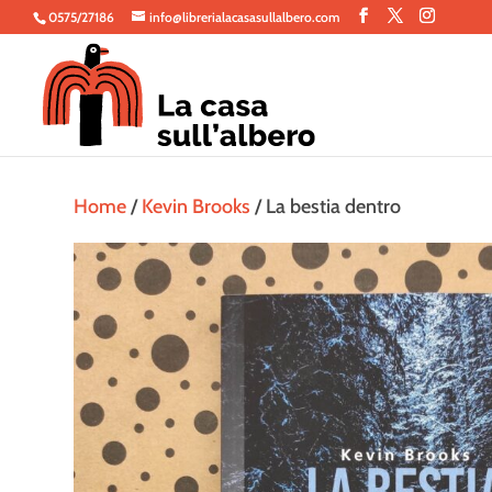
0575/27186
info@librerialacasasullalbero.com
Home
/
Kevin Brooks
/ La bestia dentro