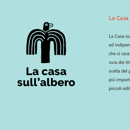
La Casa 
La Casa sul
ed indipen
che si cara
cura dei ti
scelta del
più importa
piccoli edit