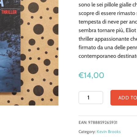
sono le sei pillole giall
scopre di essere rimasto
tempesta di neve per anda
sembra tornare più, Eliot
thriller appassionante che
firmato da una delle penn
contemporaneo destinato 
€
14,00
La
ADD TO
bestia
dentro
EAN:
9788859265931
quantity
Category:
Kevin Brooks