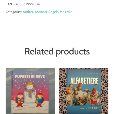
EAN:
9788867999804
della
Categories:
Andrea Antinori
,
Angelo Mozzillo
fabbrica
di
nebbia
quantity
Related products