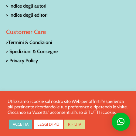
> Indice degli autori
> Indice degli editori
Customer Care
>Termini & Condizioni
>
Spedizioni & Consegne
> Privacy Policy
© LA CASA SULL’ALBERO LIBRERIA PER RAGAZZI | Via San
Utilizziamo i cookie sul nostro sito Web per offrirti l'esperienza
più pertinente ricordando le tue preferenze e ripetendo le visite.
Francesco 15 – 52100 Arezzo | Tel:
0575/27186
| e-mail:
Cliccando su "Accetta" acconsenti all'uso di TUTTI i cookie.
info@librerialacasasullalbero.com
ACCETTA
LEGGI DI PIÙ
RIFIUTA