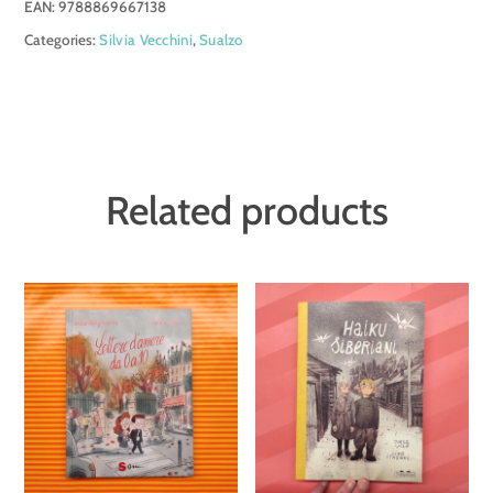
EAN:
9788869667138
tutto
Categories:
Silvia Vecchini
,
Sualzo
quantity
Related products