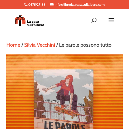
0575/27186
info@librerialacasasullalbero.com
Home
/
Silvia Vecchini
/ Le parole possono tutto