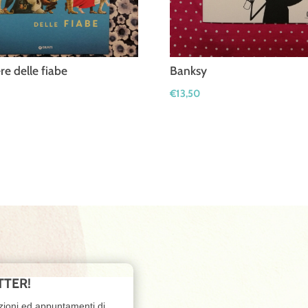
re delle fiabe
Banksy
€
13,50
TTER!
zioni ed appuntamenti di