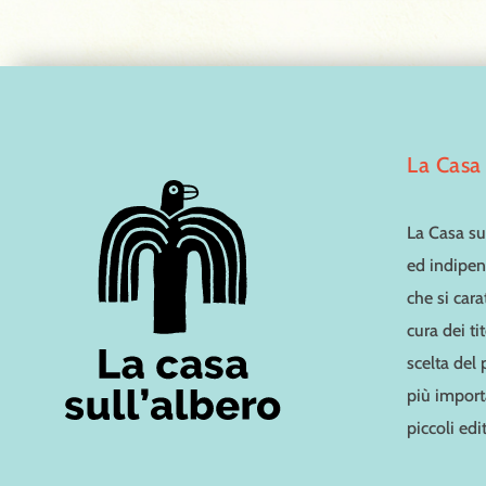
La Casa 
La Casa sul
ed indipen
che si cara
cura dei ti
scelta del
più importa
piccoli edit