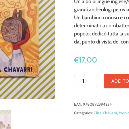
Un albo bilingue inglese/
grandi archeologi peruvian
Un bambino curioso e cora
determinato a combattere 
popolo, dedicò tutta la su
dal punto di vista dei con
€
17,00
Sharuko:
ADD TO
El
Arqueólogo
EAN:
9780892394234
Peruano
Categories:
Elisa Chavarri
,
Moni
Julio
C.