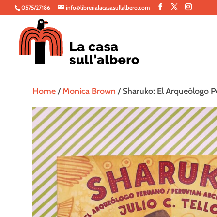
0575/27186
info@librerialacasasullalbero.com
Home
/
Monica Brown
/ Sharuko: El Arqueólogo Per