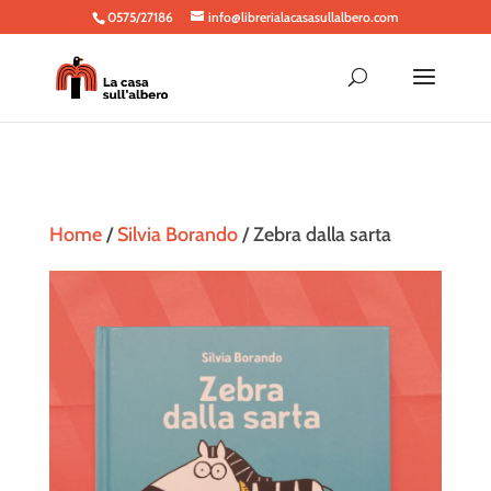
0575/27186
info@librerialacasasullalbero.com
Home
/
Silvia Borando
/ Zebra dalla sarta