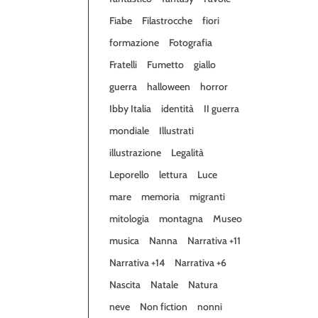
Fiabe
Filastrocche
fiori
formazione
Fotografia
Fratelli
Fumetto
giallo
guerra
halloween
horror
Ibby Italia
identità
II guerra
mondiale
Illustrati
illustrazione
Legalità
Leporello
lettura
Luce
mare
memoria
migranti
mitologia
montagna
Museo
musica
Nanna
Narrativa +11
Narrativa +14
Narrativa +6
Nascita
Natale
Natura
neve
Non fiction
nonni