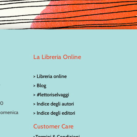
La Libreria Online
> Libreria online
0
> Blog
> #lettoriselvaggi
30
> Indice degli autori
 domenica
> Indice degli editori
Customer Care
>Termini & Condizioni