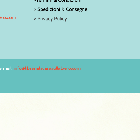
>
Spedizioni & Consegne
bero.com
> Privacy Policy
e-mail:
info@librerialacasasullalbero.com