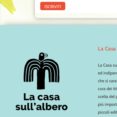
La Casa 
La Casa sul
ed indipen
che si cara
cura dei ti
scelta del
più importa
piccoli edit