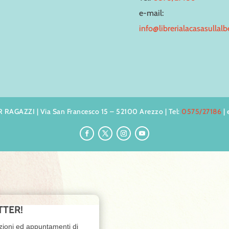
e-mail:
info@librerialacasasullal
AGAZZI | Via San Francesco 15 – 52100 Arezzo | Tel:
0575/27186
| 
TTER!
zioni ed appuntamenti di