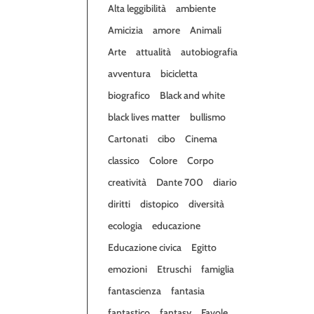
Alta leggibilità
ambiente
Amicizia
amore
Animali
Arte
attualità
autobiografia
avventura
bicicletta
biografico
Black and white
black lives matter
bullismo
Cartonati
cibo
Cinema
classico
Colore
Corpo
creatività
Dante 700
diario
diritti
distopico
diversità
ecologia
educazione
Educazione civica
Egitto
emozioni
Etruschi
famiglia
fantascienza
fantasia
fantastico
fantasy
Favole