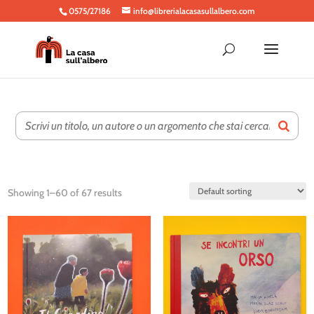
0575/27186
info@librerialacasasullalbero.com
Showing 1–60 of 67 results