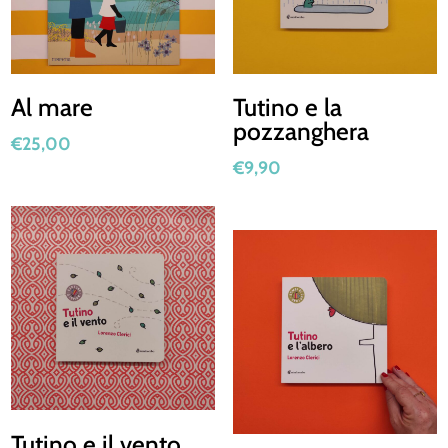
Al mare
Tutino e la
pozzanghera
€
25,00
€
9,90
Tutino e il vento