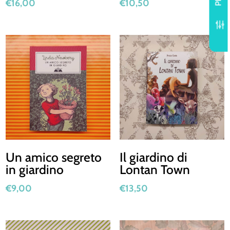
€
16,00
€
10,50
f
Un amico segreto
Il giardino di
in giardino
Lontan Town
€
9,00
€
13,50