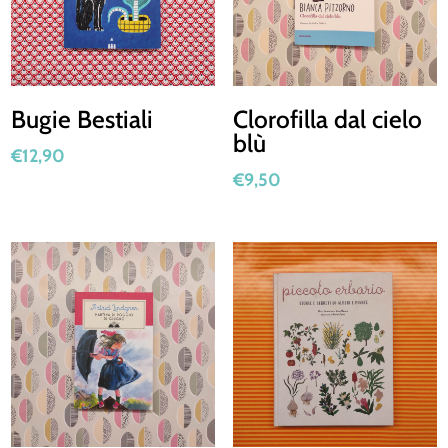
Bugie Bestiali
Clorofilla dal cielo
blù
€
12,90
€
9,50