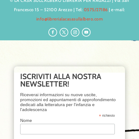
© LA CASA SULL’ALBERO LIBRERIA PER RAGAZZI | Via San
Francesco 15 – 52100 Arezzo | Tel:
0575/27186
| e-mail:
info@librerialacasasullalbero.com
ISCRIVITI ALLA NOSTRA
NEWSLETTER!
Riceverai informazioni su nuove uscite,
promozioni ed appuntamenti di approfondimento
dedicati alla letteratura per l'infanzia e
l'adolescenza
*
richiesto
Nome