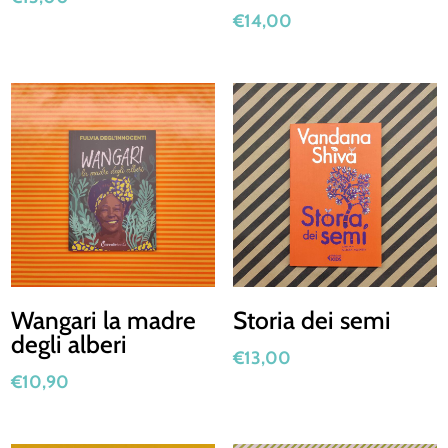
€
14,00
Wangari la madre
Storia dei semi
degli alberi
€
13,00
€
10,90