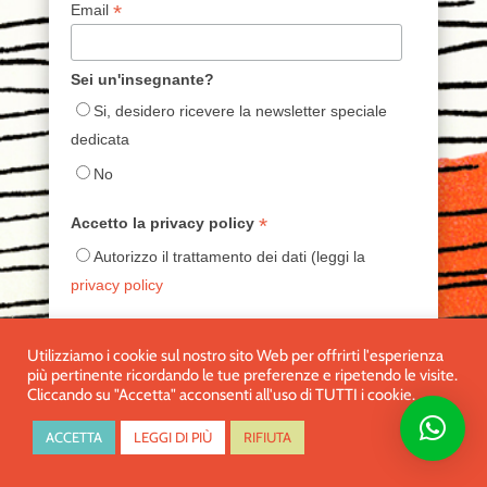
*
Email
Sei un'insegnante?
Si, desidero ricevere la newsletter speciale
dedicata
No
*
Accetto la privacy policy
Autorizzo il trattamento dei dati (leggi la
privacy policy
Utilizziamo i cookie sul nostro sito Web per offrirti l'esperienza
più pertinente ricordando le tue preferenze e ripetendo le visite.
Cliccando su "Accetta" acconsenti all'uso di TUTTI i cookie.
ACCETTA
LEGGI DI PIÙ
RIFIUTA