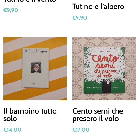
Tutino e l’albero
€
9,90
€
9,90
Il bambino tutto
Cento semi che
solo
presero il volo
€
14,00
€
17,00