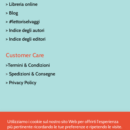
> Libreria online
> Blog
> #lettoriselvaggi
> Indice degli autori
> Indice degli editori
Customer Care
>Termini & Condizioni
>
Spedizioni & Consegne
> Privacy Policy
© LA CASA SULL’ALBERO LIBRERIA PER RAGAZZI | Via San
Utilizziamo i cookie sul nostro sito Web per offrirti l'esperienza
più pertinente ricordando le tue preferenze e ripetendo le visite.
Francesco 15 – 52100 Arezzo | Tel:
0575/27186
| e-mail: