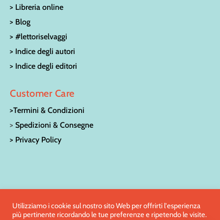
> Libreria online
> Blog
> #lettoriselvaggi
> Indice degli autori
> Indice degli editori
Customer Care
>Termini & Condizioni
>
Spedizioni & Consegne
> Privacy Policy
© LA CASA SULL’ALBERO LIBRERIA PER RAGAZZI | Via San
Utilizziamo i cookie sul nostro sito Web per offrirti l'esperienza
più pertinente ricordando le tue preferenze e ripetendo le visite.
Francesco 15 – 52100 Arezzo | Tel:
0575/27186
| e-mail: