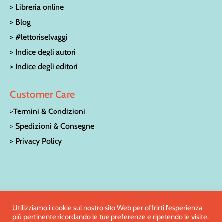
> Libreria online
> Blog
> #lettoriselvaggi
> Indice degli autori
> Indice degli editori
Customer Care
>Termini & Condizioni
>
Spedizioni & Consegne
> Privacy Policy
© LA CASA SULL’ALBERO LIBRERIA PER RAGAZZI | Via San
Utilizziamo i cookie sul nostro sito Web per offrirti l'esperienza
più pertinente ricordando le tue preferenze e ripetendo le visite.
Francesco 15 – 52100 Arezzo | Tel:
0575/27186
| e-mail: