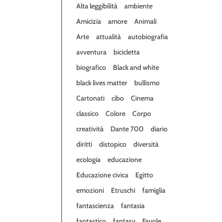
Alta leggibilità
ambiente
Amicizia
amore
Animali
Arte
attualità
autobiografia
avventura
bicicletta
biografico
Black and white
black lives matter
bullismo
Cartonati
cibo
Cinema
classico
Colore
Corpo
creatività
Dante 700
diario
diritti
distopico
diversità
ecologia
educazione
Educazione civica
Egitto
emozioni
Etruschi
famiglia
fantascienza
fantasia
fantastico
fantasy
Favole