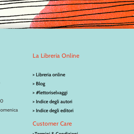
La Libreria Online
> Libreria online
0
> Blog
> #lettoriselvaggi
30
> Indice degli autori
 domenica
> Indice degli editori
Customer Care
>Termini & Condizioni