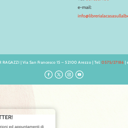
e-mail:
info@librerialacasasullal
AGAZZI | Via San Francesco 15 – 52100 Arezzo | Tel:
0575/27186
| 
TTER!
zioni ed appuntamenti di