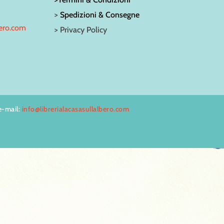
>
Spedizioni & Consegne
bero.com
> Privacy Policy
e-mail:
info@librerialacasasullalbero.com