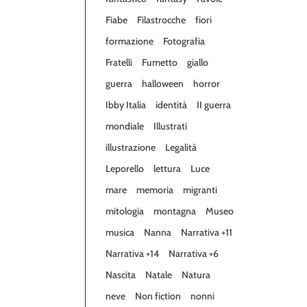
Fiabe
Filastrocche
fiori
formazione
Fotografia
Fratelli
Fumetto
giallo
guerra
halloween
horror
Ibby Italia
identità
II guerra
mondiale
Illustrati
illustrazione
Legalità
Leporello
lettura
Luce
mare
memoria
migranti
mitologia
montagna
Museo
musica
Nanna
Narrativa +11
Narrativa +14
Narrativa +6
Nascita
Natale
Natura
neve
Non fiction
nonni