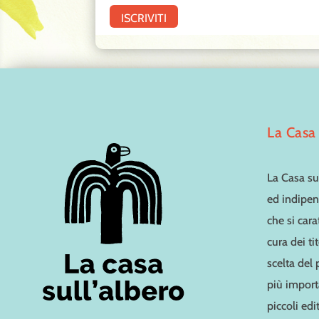
La Casa 
La Casa sul
ed indipen
che si cara
cura dei ti
scelta del
più importa
piccoli edit