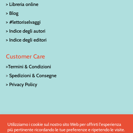
> Libreria online
> Blog
> #lettoriselvaggi
> Indice degli autori
> Indice degli editori
Customer Care
>Termini & Condizioni
>
Spedizioni & Consegne
> Privacy Policy
© LA CASA SULL’ALBERO LIBRERIA PER RAGAZZI | Via San
Utilizziamo i cookie sul nostro sito Web per offrirti l'esperienza
più pertinente ricordando le tue preferenze e ripetendo le visite.
Francesco 15 – 52100 Arezzo | Tel:
0575/27186
| e-mail: