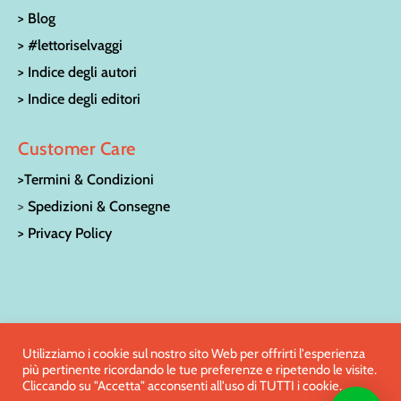
> Blog
> #lettoriselvaggi
> Indice degli autori
> Indice degli editori
Customer Care
>Termini & Condizioni
>
Spedizioni & Consegne
> Privacy Policy
© LA CASA SULL’ALBERO LIBRERIA PER RAGAZZI | Via San
Utilizziamo i cookie sul nostro sito Web per offrirti l'esperienza
più pertinente ricordando le tue preferenze e ripetendo le visite.
Francesco 15 – 52100 Arezzo | Tel:
0575/27186
| e-mail:
Cliccando su "Accetta" acconsenti all'uso di TUTTI i cookie.
info@librerialacasasullalbero.com