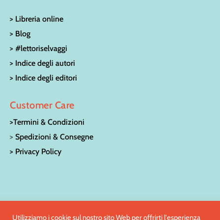
> Libreria online
> Blog
> #lettoriselvaggi
> Indice degli autori
> Indice degli editori
Customer Care
>Termini & Condizioni
>
Spedizioni & Consegne
> Privacy Policy
© LA CASA SULL’ALBERO LIBRERIA PER RAGAZZI | Via San
Utilizziamo i cookie sul nostro sito Web per offrirti l'esperienza