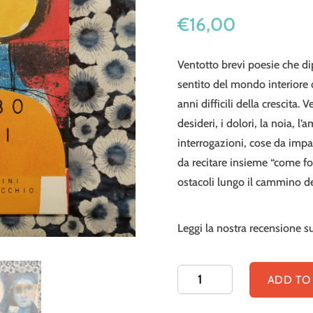
€
16,00
Ventotto brevi poesie che d
sentito del mondo interiore d
anni difficili della crescita. 
desideri, i dolori, la noia, l’a
interrogazioni, cose da impa
da recitare insieme “come f
ostacoli lungo il cammino del
Leggi la nostra recensione s
Acerbo
ADD TO
sarai