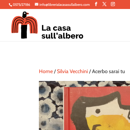
0575/27186
info@librerialacasasullalbero.com
Home
/
Silvia Vecchini
/ Acerbo sarai tu