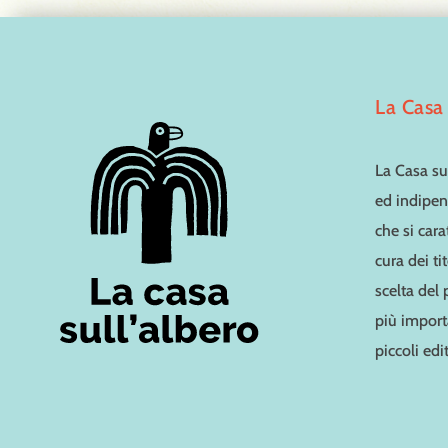
La Casa 
La Casa sul
ed indipen
che si cara
cura dei ti
scelta del
più importa
piccoli edit