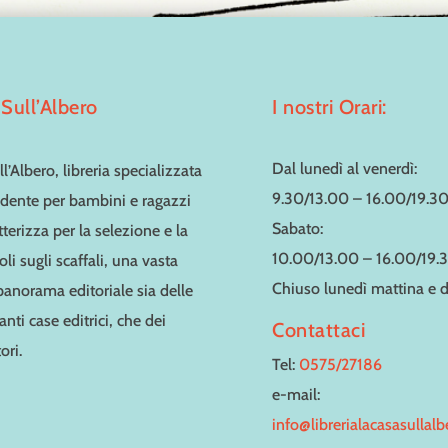
Sull’Albero
I nostri Orari:
Dal lunedì al venerdì:
l’Albero, libreria specializzata
9.30/13.00 – 16.00/19.3
dente per bambini e ragazzi
Sabato:
tterizza per la selezione e la
10.00/13.00 – 16.00/19.
toli sugli scaffali, una vasta
Chiuso lunedì mattina e
 panorama editoriale sia delle
nti case editrici, che dei
Contattaci
ori.
Tel:
0575/27186
e-mail:
info@librerialacasasullal