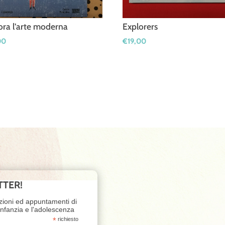
ora l’arte moderna
Explorers
00
€
19,00
TTER!
zioni ed appuntamenti di
'infanzia e l'adolescenza
*
richiesto