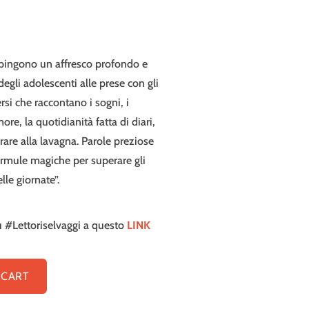
ipingono un affresco profondo e
egli adolescenti alle prese con gli
Versi che raccontano i sogni, i
more, la quotidianità fatta di diari,
rare alla lavagna. Parole preziose
ormule magiche per superare gli
le giornate”.
u #Lettoriselvaggi a questo
LINK
 CART