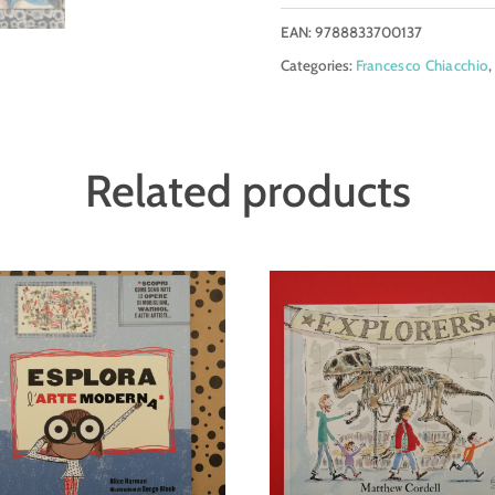
tu
EAN:
9788833700137
quantity
Categories:
Francesco Chiacchio
Related products