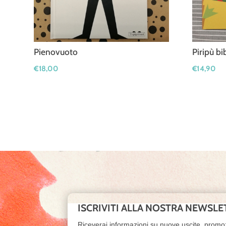
Pienovuoto
Piripù bi
€
18,00
€
14,90
ISCRIVITI ALLA NOSTRA NEWSLE
Riceverai informazioni su nuove uscite, promo