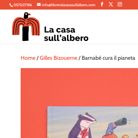
0575/27186
info@librerialacasasullalbero.com
Home
/
Gilles Bizouerne
/ Barnabé cura il pianeta