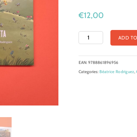
€
12,00
Barnabé
ADD TO
cura
il
EAN:
9788861896956
pianeta
Categories:
Béatrice Rodriguez
,
quantity