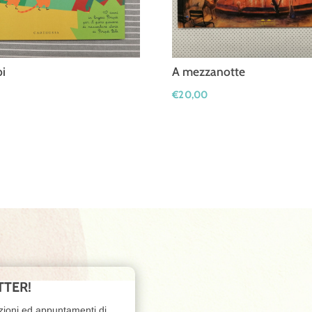
bi
A mezzanotte
€
20,00
TTER!
zioni ed appuntamenti di