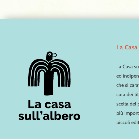
La Casa 
La Casa sul
ed indipen
che si cara
cura dei ti
scelta del
più importa
piccoli edit