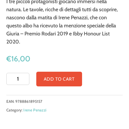
I tre piccoli protagonisti giocano immersi nella
natura. Le tavole, ricche di dettagli tutti da scoprire,
nascono dalla matita di Irene Penazzi, che con
questo albo ha ricevuto la menzione speciale della
Giuria – Premio Rodari 2019 e Ibby Honour List
2020.
€
16,00
Nel
ADD TO CART
mio
giardino
EAN:
9788861895157
il
Category:
Irene Penazzi
mondo
quantity