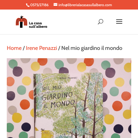
0575/27186
info@librerialacasasullalbero.com
Home
/
Irene Penazzi
/ Nel mio giardino il mondo